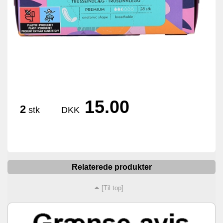
15.00
2
stk
DKK
Relaterede produkter
[Til top]