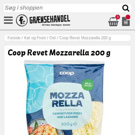
0
Forside
/
Køl og Frost
/
Ost
/
Coop Revet Mozzarella 200 g
Coop Revet Mozzarella 200 g