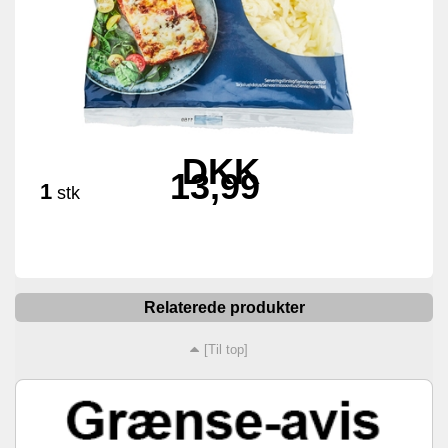
DKK
13,99
1
stk
Relaterede produkter
[Til top]