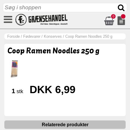
0
Forside
/
Fødevarer
/
Konserves
/
Coop Ramen Noodles 250 g
Coop Ramen Noodles 250 g
DKK 6,99
1
stk
Relaterede produkter