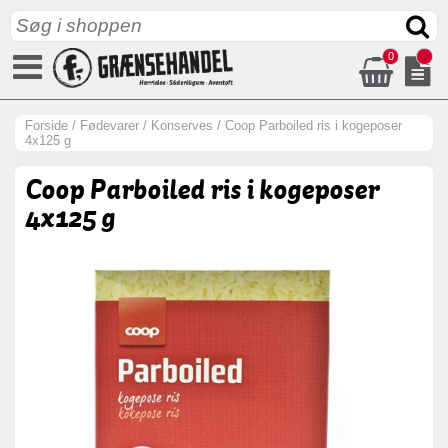
0
Forside
/
Fødevarer
/
Konserves
/
Coop Parboiled ris i kogeposer
4x125 g
Coop Parboiled ris i kogeposer
4x125 g