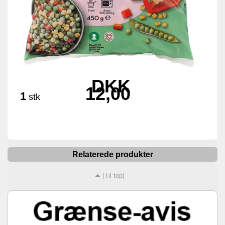
DKK
12,00
1
stk
Relaterede produkter
[Til top]