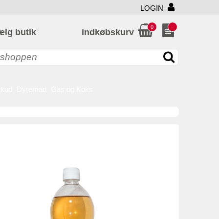
LOGIN
0
ælg butik
Indkøbskurv
skud
Dyremad
Gas og Koks