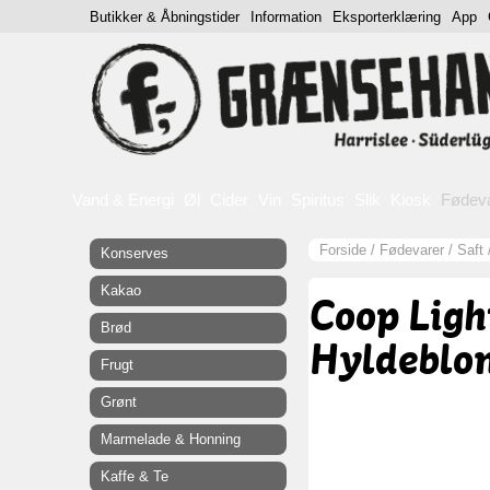
Butikker & Åbningstider
Information
Eksporterklæring
App
Vand & Energi
Øl
Cider
Vin
Spiritus
Slik
Kiosk
Fødev
Forside
/
Fødevarer
/
Saft
Konserves
Kakao
Coop Ligh
Brød
Hyldeblom
Frugt
Grønt
Marmelade & Honning
Kaffe & Te