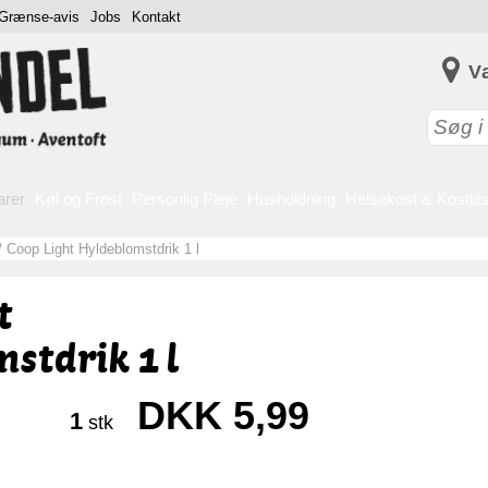
Grænse-avis
Jobs
Kontakt
V
arer
Køl og Frost
Personlig Pleje
Husholdning
Helsekost & Kosttil
/
Coop Light Hyldeblomstdrik 1 l
t
stdrik 1 l
DKK 5,99
1
stk