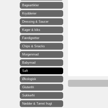
Bageartikler
Krydderier
Dressing & Saucer
Kager & kiks
Færdigretter
Chips & Snacks
Morgenmad
Babymad
Saft
Økologisk
Glutenfri
Sukkerfri
Nødder & Tørret frugt