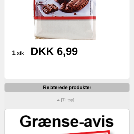
DKK 6,99
1
stk
Relaterede produkter
[Til top]