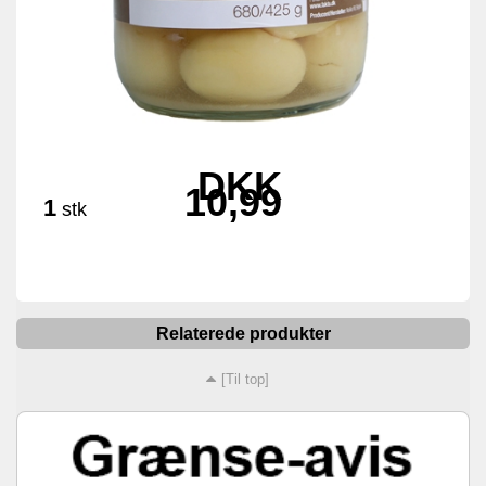
DKK
10,99
1
stk
Relaterede produkter
[Til top]