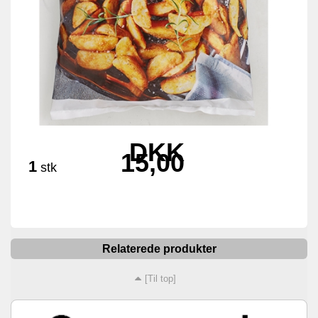
DKK
15,00
1
stk
Relaterede produkter
[Til top]