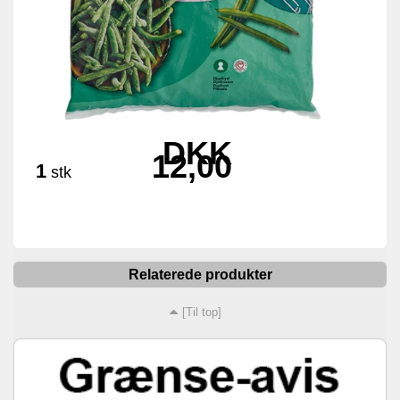
DKK
12,00
1
stk
Relaterede produkter
[Til top]