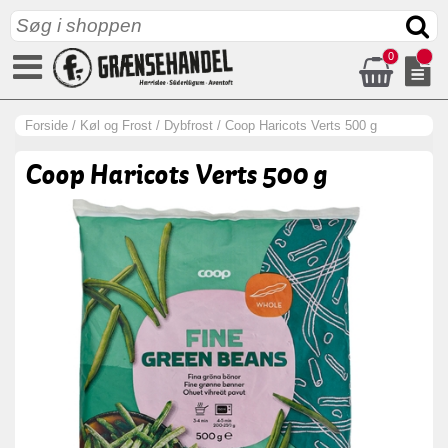
0
Forside
/
Køl og Frost
/
Dybfrost
/
Coop Haricots Verts 500 g
Coop Haricots Verts 500 g