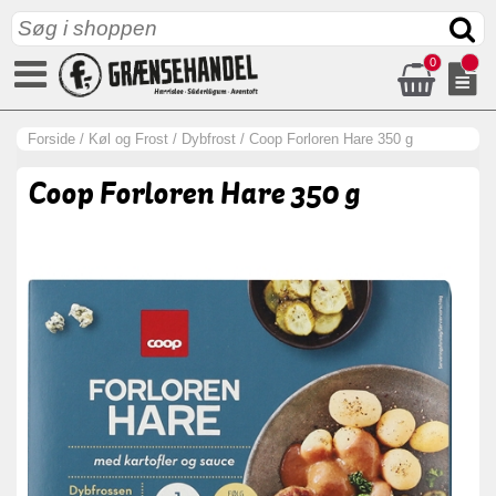
0
Forside
/
Køl og Frost
/
Dybfrost
/
Coop Forloren Hare 350 g
Coop Forloren Hare 350 g