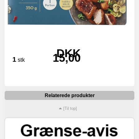
DKK
15,00
1
stk
Relaterede produkter
[Til top]