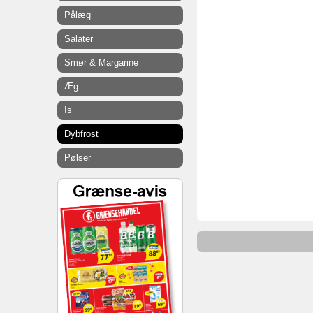
Pålæg
Salater
Smør & Margarine
Æg
Is
Dybfrost
Pølser