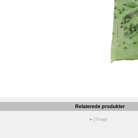
Relaterede produkter
[Til top]