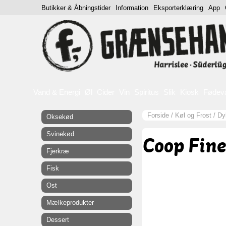
Butikker & Åbningstider
Information
Eksporterklæring
App
Vand & Energi
Øl
Cider
Vin
Spiritus
Slik
Kiosk
Fødev
Forside
/
Køl og Frost
/
Dy
Oksekød
Svinekød
Coop Fine
Fjerkræ
Fisk
Ost
Mælkeprodukter
Dessert