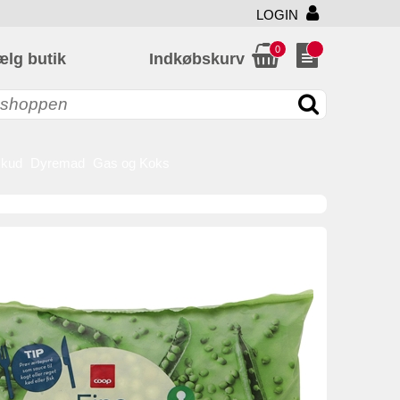
LOGIN
0
ælg butik
Indkøbskurv
skud
Dyremad
Gas og Koks