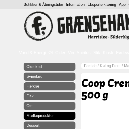
Butikker & Åbningstider
Information
Eksporterklæring
App
Vand & Energi
Øl
Cider
Vin
Spiritus
Slik
Kiosk
Fødev
Forside
/
Køl og Frost
/
Mæ
Oksekød
Svinekød
Coop Cre
Fjerkræ
500 g
Fisk
Ost
Mælkeprodukter
Dessert