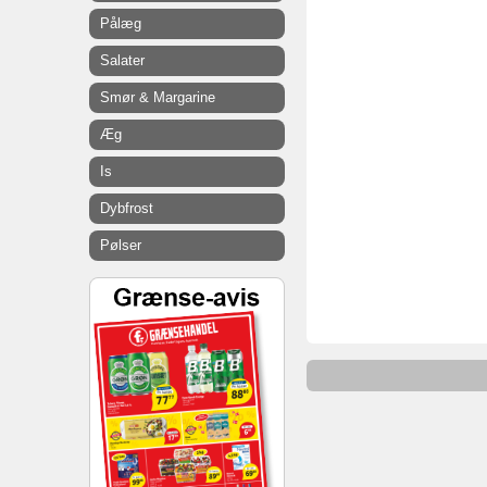
Pålæg
Salater
Smør & Margarine
Æg
Is
Dybfrost
Pølser