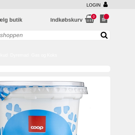
LOGIN
0
ælg butik
Indkøbskurv
skud
Dyremad
Gas og Koks