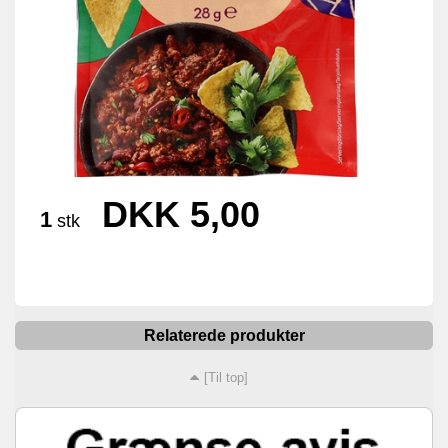
DKK 5,00
1
stk
Relaterede produkter
[Til top]