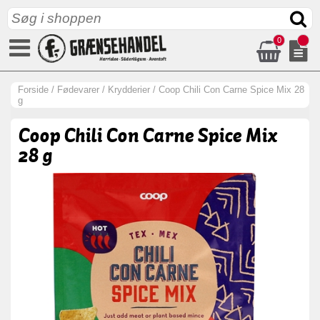
0
Forside
/
Fødevarer
/
Krydderier
/
Coop Chili Con Carne Spice Mix 28
g
Coop Chili Con Carne Spice Mix
28 g