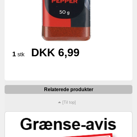
DKK 6,99
1
stk
Relaterede produkter
[Til top]