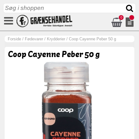
0
Forside
/
Fødevarer
/
Krydderier
/
Coop Cayenne Peber 50 g
Coop Cayenne Peber 50 g