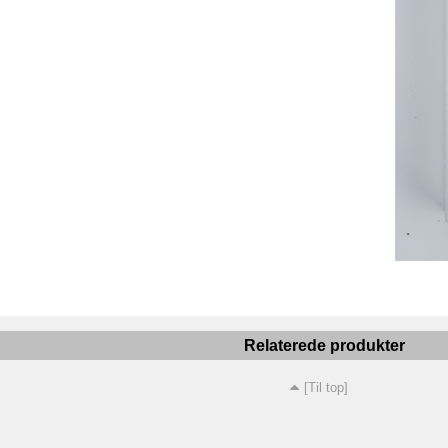
Relaterede produkter
[Til top]