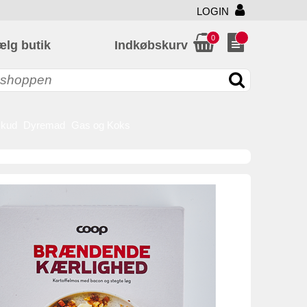
LOGIN
0
ælg butik
Indkøbskurv
skud
Dyremad
Gas og Koks