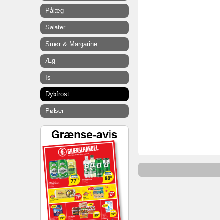
Pålæg
Salater
Smør & Margarine
Æg
Is
Dybfrost
Pølser