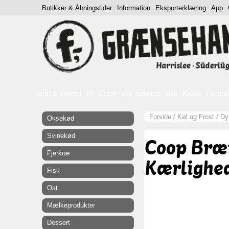
Butikker & Åbningstider
Information
Eksporterklæring
App
Vand & Energi
Øl
Cider
Vin
Spiritus
Slik
Kiosk
Fødev
Forside
/
Køl og Frost
/
Dy
Oksekød
Svinekød
Coop Bræ
Fjerkræ
Kærlighed
Fisk
Ost
Mælkeprodukter
Dessert