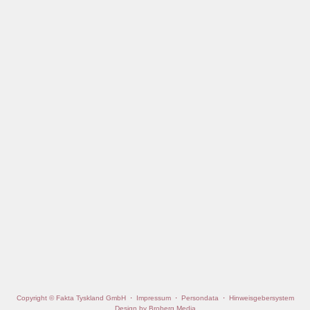
Copyright © Fakta Tyskland GmbH
·
Impressum
·
Persondata
·
Hinweisgebersystem
Design by Broberg Media