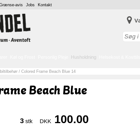
Grænse-avis
Jobs
Kontakt
V
arer
Køl og Frost
Personlig Pleje
Husholdning
Helsekost & Kosttil
iltilbehør
/
Colored Frame Beach Blue 14
Frame Beach Blue
100.00
3
stk
DKK