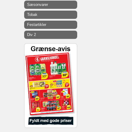
Sæsonvarer
Tobak
Festartikler
Div 2