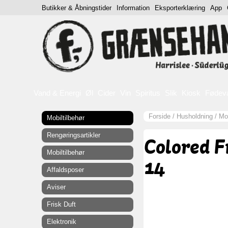
Butikker & Åbningstider
Information
Eksporterklæring
App
Vand & Energi
Øl
Cider
Vin
Spiritus
Slik
Kiosk
Fødev
Forside
/
Husholdning
/
Mob
Mobiltilbehør
Rengøringsartikler
Colored 
Mobiltilbehør
14
Affaldsposer
Aviser
Frisk Duft
Elektronik