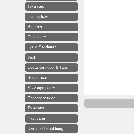
Textilvarer
Hus og have
Batterier
Grillartikler
Lys & Servietter
Vask
Opvaskemiddel & Tabs
Sodastream
Støvsugerposer
Engangsservice
Toiletrens
Papirvarer
Diverse Husholdning