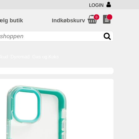
LOGIN
0
ælg butik
Indkøbskurv
skud
Dyremad
Gas og Koks