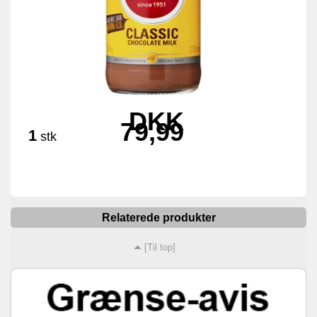
DKK
79,99
1
stk
Relaterede produkter
[Til top]