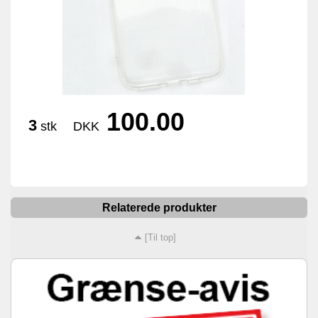
100.00
3
stk
DKK
Relaterede produkter
[Til top]