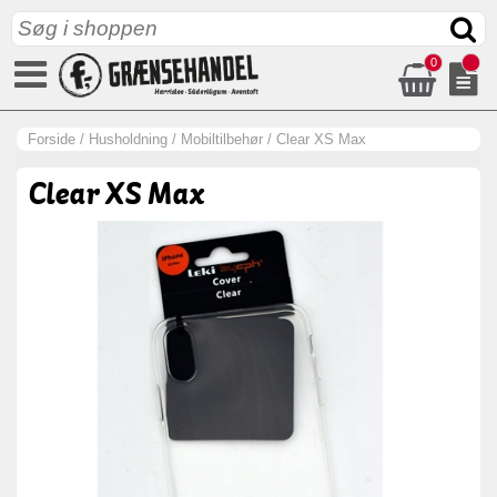
0
Forside
/
Husholdning
/
Mobiltilbehør
/
Clear XS Max
Clear XS Max