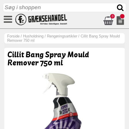
0
Forside
/
Husholdning
/
Rengøringsartikler
/
Cillit Bang Spray Mould
Remover 750 ml
Cillit Bang Spray Mould
Remover 750 ml