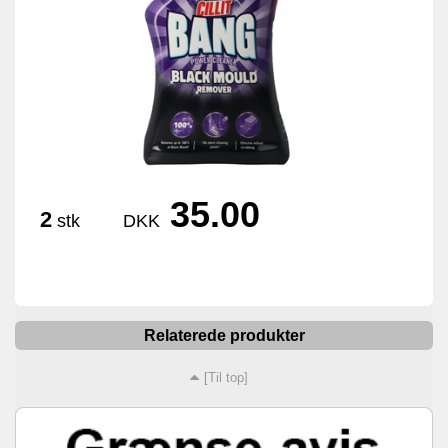
35.00
2
stk
DKK
Relaterede produkter
[Til top]