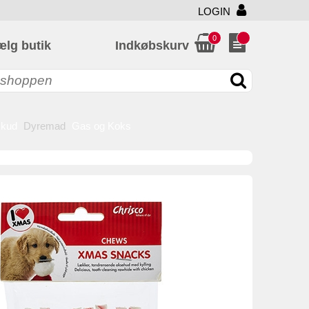
LOGIN
0
ælg butik
Indkøbskurv
skud
Dyremad
Gas og Koks