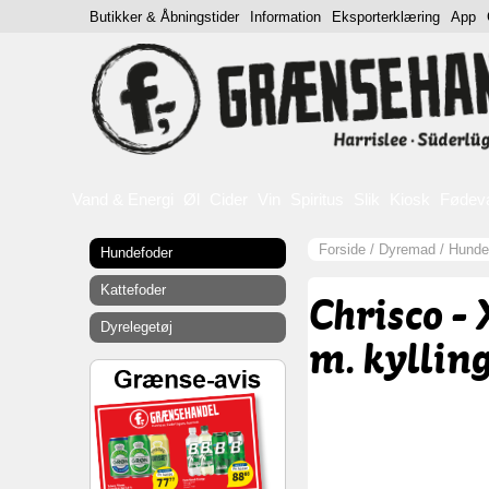
Butikker & Åbningstider
Information
Eksporterklæring
App
Vand & Energi
Øl
Cider
Vin
Spiritus
Slik
Kiosk
Fødev
Forside
/
Dyremad
/
Hunde
Hundefoder
Kattefoder
Chrisco -
Dyrelegetøj
m. kylling