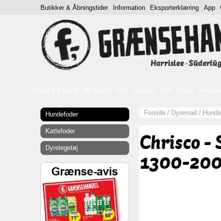
Butikker & Åbningstider
Information
Eksporterklæring
App
Vand & Energi
Øl
Cider
Vin
Spiritus
Slik
Kiosk
Fødev
Forside
/
Dyremad
/
Hunde
Hundefoder
Kattefoder
Chrisco -
Dyrelegetøj
1300-200