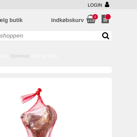
LOGIN
0
ælg butik
Indkøbskurv
skud
Dyremad
Gas og Koks