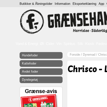
Butikker & Åbningstider
Information
Eksporterklæring
App
Vand & Energi
Øl
Cider
Vin
Spiritus
Slik
Kiosk
Fødev
Forside
/
Dyremad
/
Chrisc
Hundefoder
Kattefoder
Chrisco - 
Andet foder
Dyrelegetøj