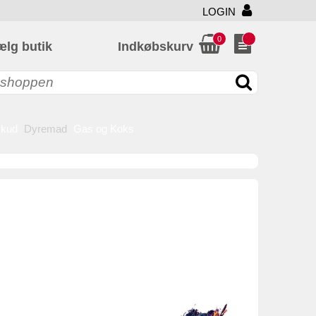
LOGIN
0
ælg butik
Indkøbskurv
skud
Dyremad
Gas og Koks