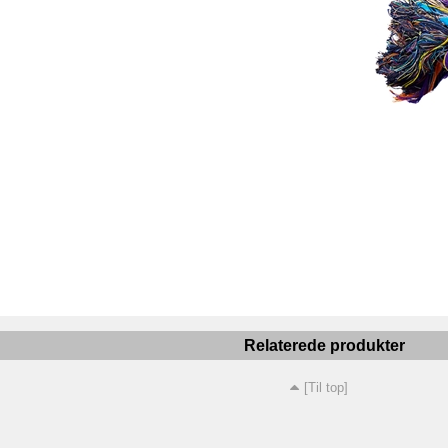
Relaterede produkter
[Til top]