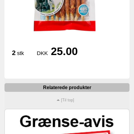
25.00
2
stk
DKK
Relaterede produkter
[Til top]