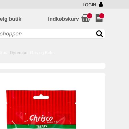
LOGIN
0
ælg butik
Indkøbskurv
skud
Dyremad
Gas og Koks