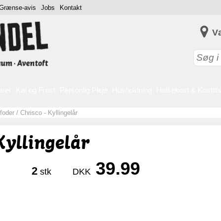
Grænse-avis
Jobs
Kontakt
V
arer
Køl og Frost
Personlig Pleje
Husholdning
Helsekost & Kosttil
foder
/
Chrisco - Kyllingelår
Kyllingelår
39.99
2
stk
DKK