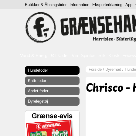
Butikker & Åbningstider
Information
Eksporterklæring
App
Vand & Energi
Øl
Cider
Vin
Spiritus
Slik
Kiosk
Fødev
Forside
/
Dyremad
/
Hunde
Hundefoder
Kattefoder
Chrisco - 
Andet foder
Dyrelegetøj