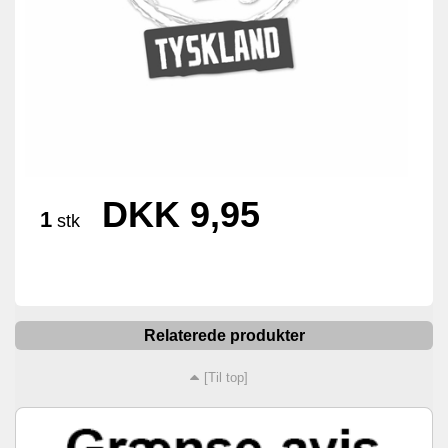
DKK 9,95
1
stk
Relaterede produkter
[Til top]