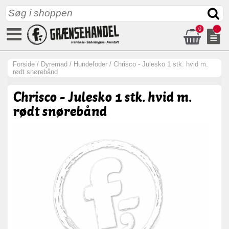
0
Forside
/
Dyremad
/
Hundefoder
/
Chrisco - Julesko 1 stk. hvid m.
rødt snørebånd
Chrisco - Julesko 1 stk. hvid m.
rødt snørebånd