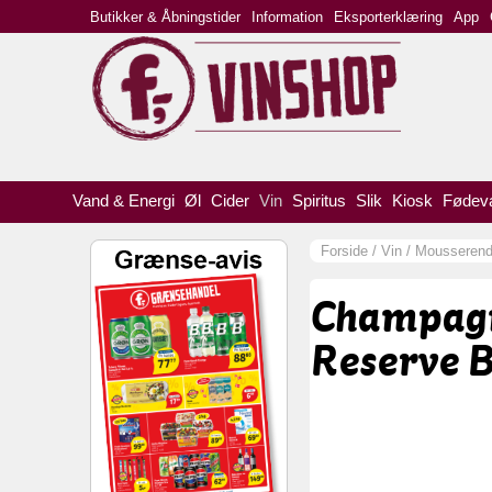
Butikker & Åbningstider
Information
Eksporterklæring
App
Vand & Energi
Øl
Cider
Vin
Spiritus
Slik
Kiosk
Fødev
Forside
/
Vin
/
Mousseren
Champagn
Reserve B