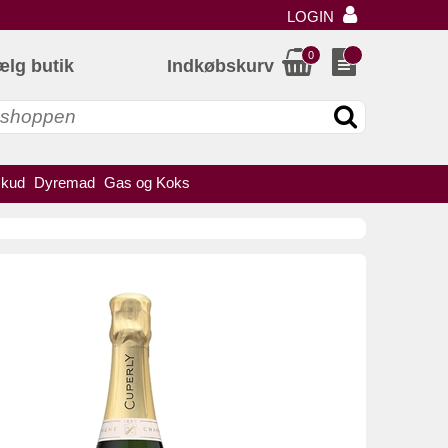
LOGIN
0
ælg butik
Indkøbskurv
skud
Dyremad
Gas og Koks