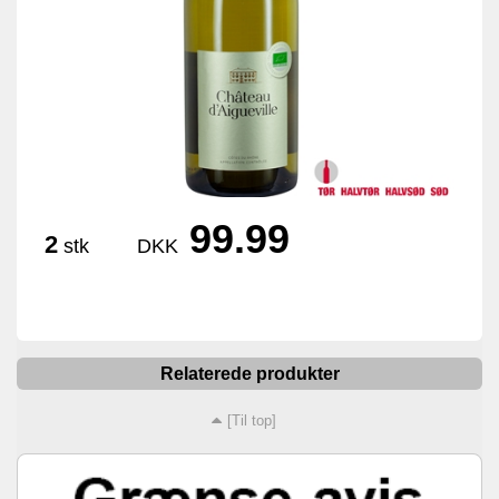
99.99
2
stk
DKK
Relaterede produkter
[Til top]