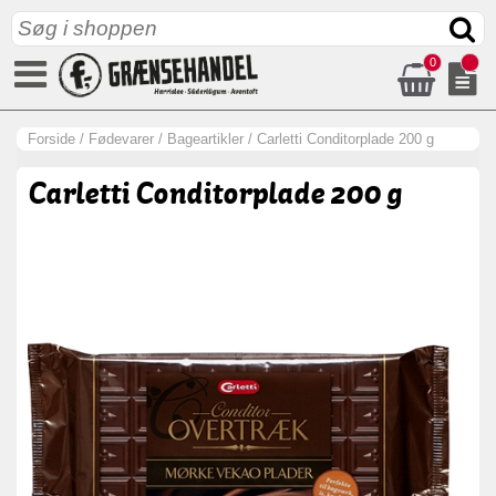
0
Forside
/
Fødevarer
/
Bageartikler
/
Carletti Conditorplade 200 g
Carletti Conditorplade 200 g