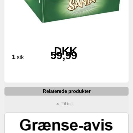
DKK
59,99
1
stk
Relaterede produkter
[Til top]