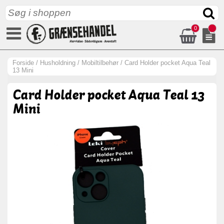
0
Forside
/
Husholdning
/
Mobiltilbehør
/
Card Holder pocket Aqua Teal
13 Mini
Card Holder pocket Aqua Teal 13
Mini