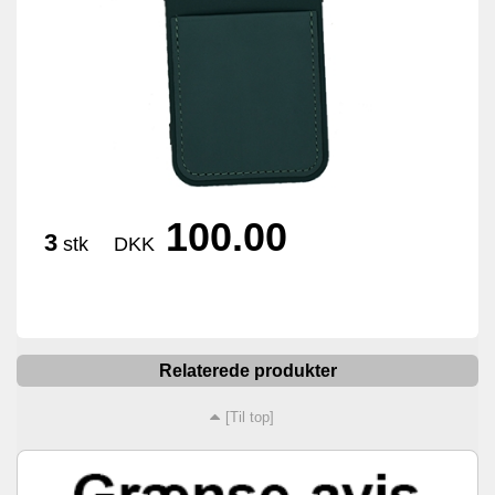
100.00
3
stk
DKK
Relaterede produkter
[Til top]