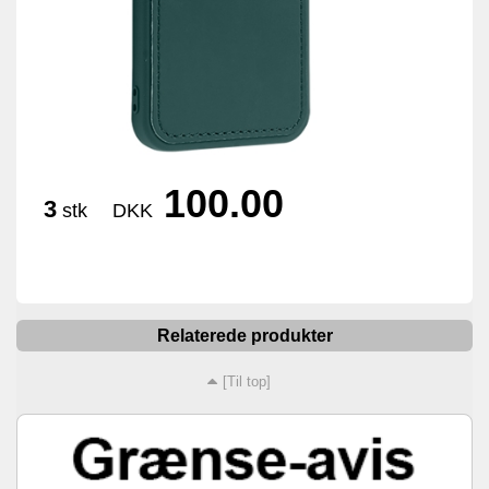
100.00
3
stk
DKK
Relaterede produkter
[Til top]