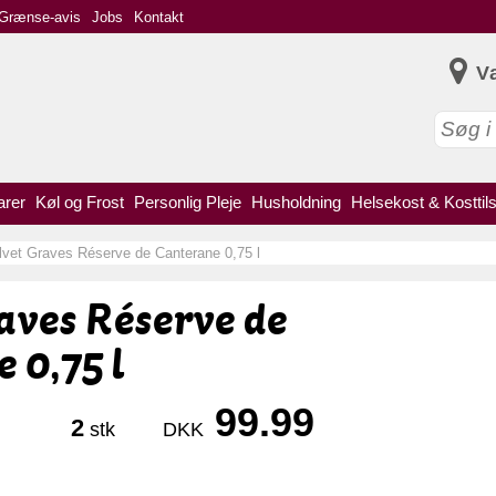
Grænse-avis
Jobs
Kontakt
V
arer
Køl og Frost
Personlig Pleje
Husholdning
Helsekost & Kosttil
lvet Graves Réserve de Canterane 0,75 l
aves Réserve de
 0,75 l
99.99
2
stk
DKK