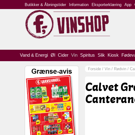
Butikker & Åbningstider
Information
Eksporterklæring
App
Vand & Energi
Øl
Cider
Vin
Spiritus
Slik
Kiosk
Fødev
Forside
/
Vin
/
Rødvin
/
Ca
Calvet Gr
Canterane