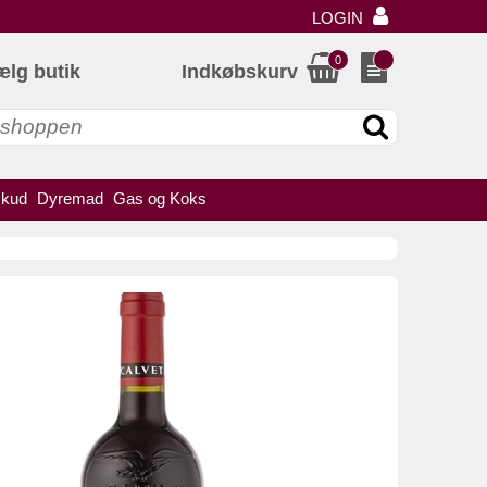
LOGIN
0
ælg butik
Indkøbskurv
skud
Dyremad
Gas og Koks