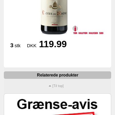
119.99
3
stk
DKK
Relaterede produkter
[Til top]