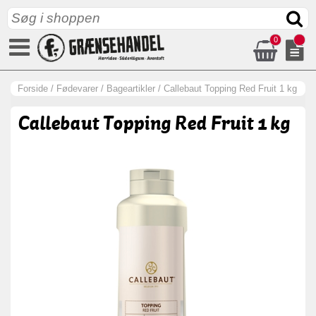
0
Forside
/
Fødevarer
/
Bageartikler
/
Callebaut Topping Red Fruit 1 kg
Callebaut Topping Red Fruit 1 kg