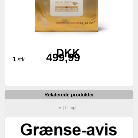
DKK
499,99
1
stk
Relaterede produkter
[Til top]