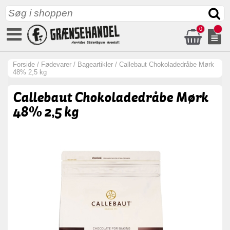
0
Forside
/
Fødevarer
/
Bageartikler
/
Callebaut Chokoladedråbe Mørk
48% 2,5 kg
Callebaut Chokoladedråbe Mørk
48% 2,5 kg