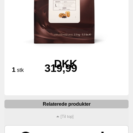
DKK
319,99
1
stk
Relaterede produkter
[Til top]