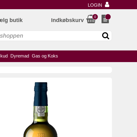
LOGIN
0
ælg butik
Indkøbskurv
skud
Dyremad
Gas og Koks