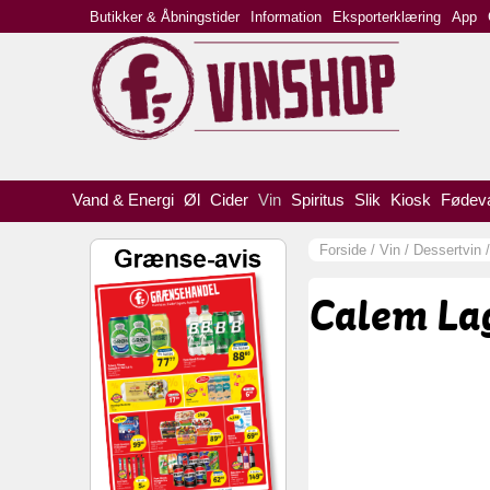
Butikker & Åbningstider
Information
Eksporterklæring
App
Vand & Energi
Øl
Cider
Vin
Spiritus
Slik
Kiosk
Fødev
Forside
/
Vin
/
Dessertvin
Calem Lag