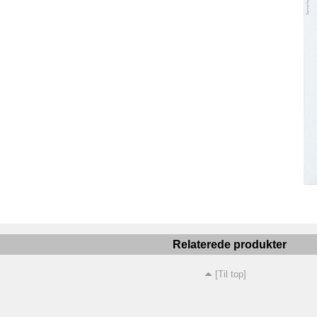
Relaterede produkter
[Til top]