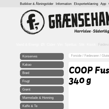
Butikker & Åbningstider
Information
Eksporterklæring
App
Vand & Energi
Øl
Cider
Vin
Spiritus
Slik
Kiosk
Fødev
Forside
/
Fødevarer
/
Glute
Konserves
Kakao
COOP Fusi
Brød
340 g
Frugt
Grønt
Marmelade & Honning
Kaffe & Te