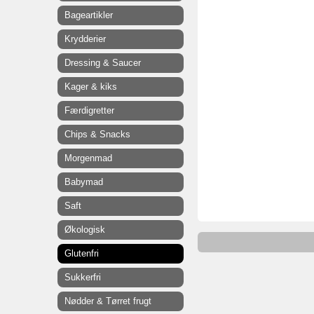
Bageartikler
Krydderier
Dressing & Saucer
Kager & kiks
Færdigretter
Chips & Snacks
Morgenmad
Babymad
Saft
Økologisk
Glutenfri
Sukkerfri
Nødder & Tørret frugt