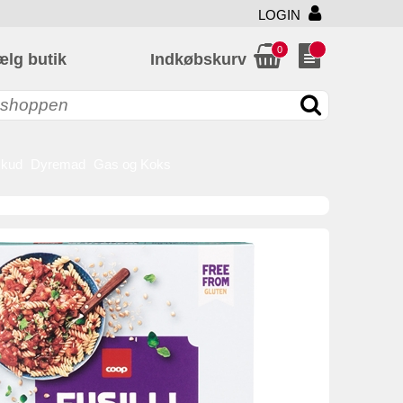
LOGIN
0
ælg butik
Indkøbskurv
skud
Dyremad
Gas og Koks