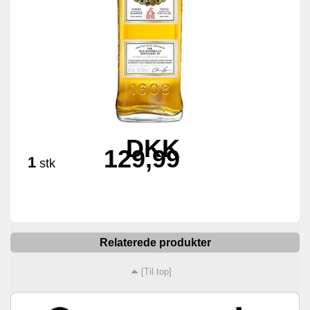
DKK
129,99
1
stk
Relaterede produkter
[Til top]