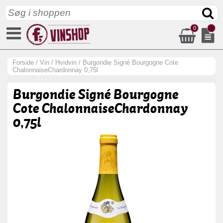
0
Forside
/
Vin
/
Hvidvin
/
Burgondie Signé Bourgogne Cote
ChalonnaiseChardonnay 0,75l
Burgondie Signé Bourgogne
Cote ChalonnaiseChardonnay
0,75l