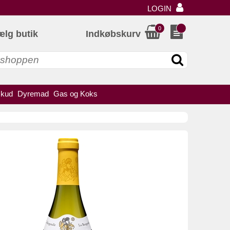
LOGIN
0
ælg butik
Indkøbskurv
skud
Dyremad
Gas og Koks