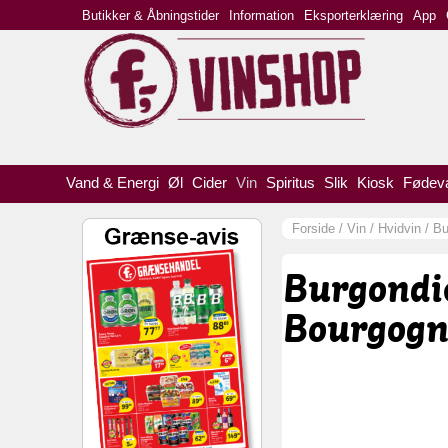
Butikker & Åbningstider
Information
Eksporterklæring
App
Vand & Energi
Øl
Cider
Vin
Spiritus
Slik
Kiosk
Fødev
Forside
/
Vin
/
Hvidvin
/
Bu
Burgondi
Bourgogne