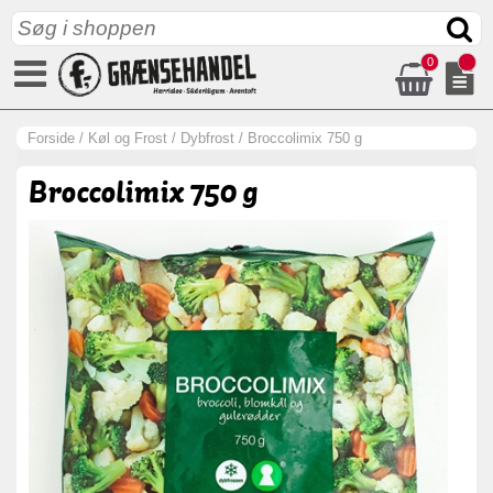
0
Forside
/
Køl og Frost
/
Dybfrost
/
Broccolimix 750 g
Broccolimix 750 g