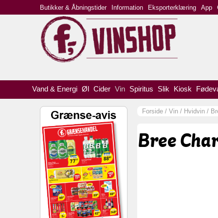
Butikker & Åbningstider
Information
Eksporterklæring
App
Vand & Energi
Øl
Cider
Vin
Spiritus
Slik
Kiosk
Fødev
Forside
/
Vin
/
Hvidvin
/
Br
Bree Char