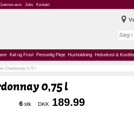
Grænse-avis
Jobs
Kontakt
V
arer
Køl og Frost
Personlig Pleje
Husholdning
Helsekost & Kosttil
ee Chardonnay 0,75 l
donnay 0,75 l
189.99
6
stk
DKK