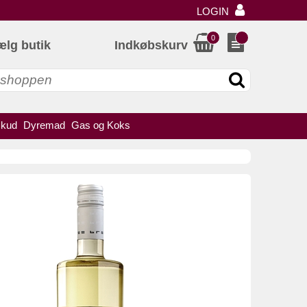
LOGIN
0
ælg butik
Indkøbskurv
skud
Dyremad
Gas og Koks