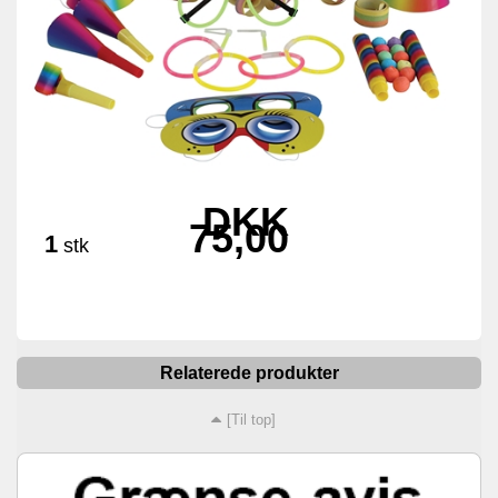
DKK
75,00
1
stk
Relaterede produkter
[Til top]