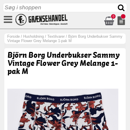
0
Forside
/
Husholdning
/
Textilvarer
/
Björn Borg Underbukser Sammy
Vintage Flower Grey Melange 1-pak M
Björn Borg Underbukser Sammy
Vintage Flower Grey Melange 1-
pak M