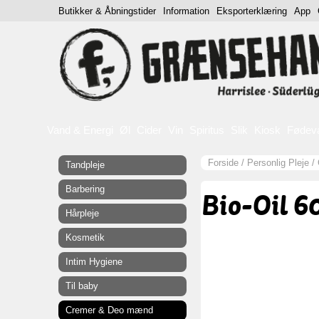
Butikker & Åbningstider
Information
Eksporterklæring
App
Vand & Energi
Øl
Cider
Vin
Spiritus
Slik
Kiosk
Fødev
Forside
/
Personlig Pleje
/
Tandpleje
Barbering
Bio-Oil 6
Hårpleje
Kosmetik
Intim Hygiene
Til baby
Cremer & Deo mænd