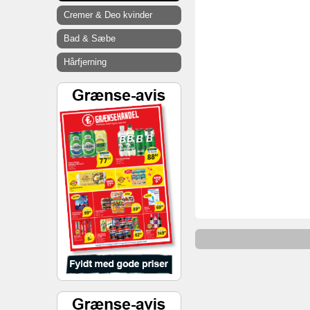
Cremer & Deo kvinder
Bad & Sæbe
Hårfjerning