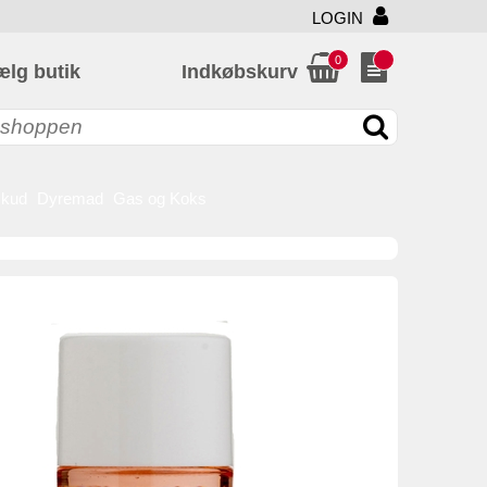
LOGIN
0
ælg butik
Indkøbskurv
skud
Dyremad
Gas og Koks