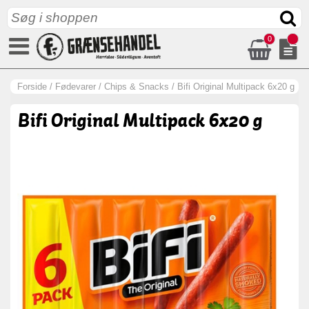
0
Forside
/
Fødevarer
/
Chips & Snacks
/
Bifi Original Multipack 6x20 g
Bifi Original Multipack 6x20 g