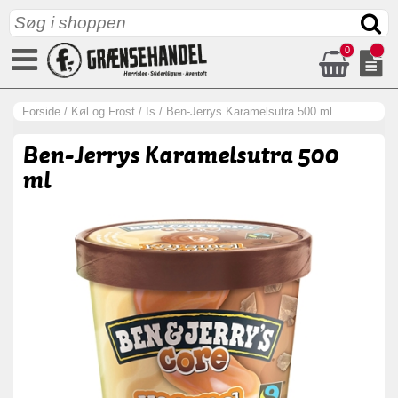
0
Forside
/
Køl og Frost
/
Is
/
Ben-Jerrys Karamelsutra 500 ml
Ben-Jerrys Karamelsutra 500
ml