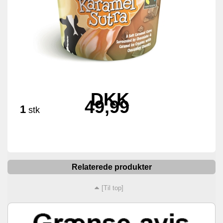
DKK
49,99
1
stk
Relaterede produkter
[Til top]