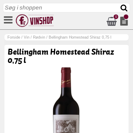
0
Forside
/
Vin
/
Rødvin
/
Bellingham Homestead Shiraz 0,75 l
Bellingham Homestead Shiraz
0,75 l